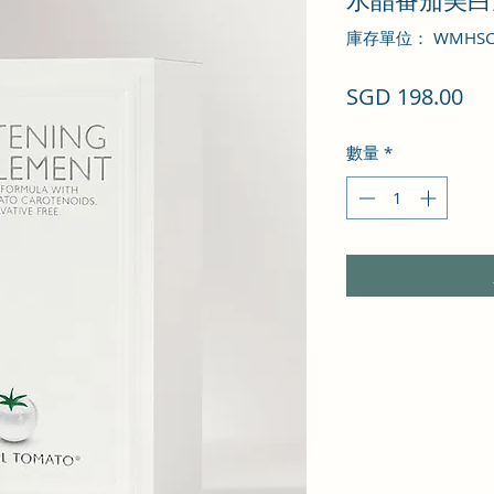
水晶番茄美白
庫存單位： WMHSC
價
SGD 198.00
格
數量
*