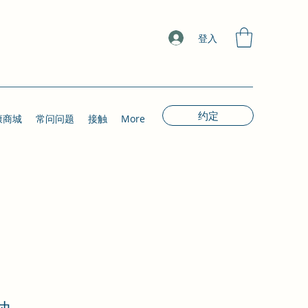
登入
约定
康商城
常问问题
接触
More